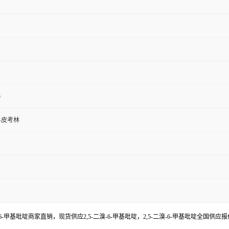
8
2-皮考林
二溴-6-甲基吡啶商家直销，现货供应2,5-二溴-6-甲基吡啶，2,5-二溴-6-甲基吡啶全国供应