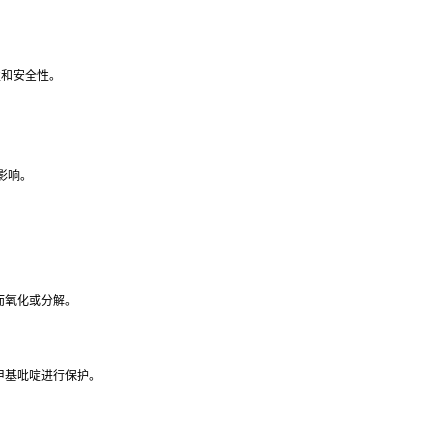
定性和安全性。
影响。
触而氧化或分解。
-甲基吡啶进行保护。