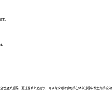
要求。
品。
。
量和安全性至关重要。通过遵循上述建议，可以有效地降低物质在储存过程中发生变质或