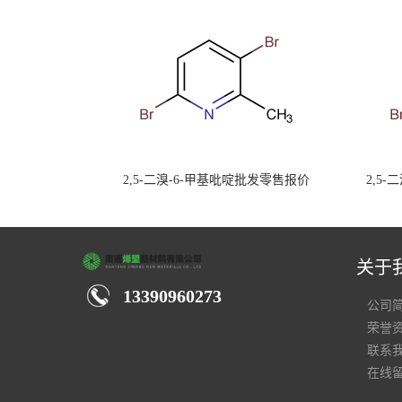
2,5-二溴-6-甲基吡啶批发零售报价
2,5
关于
13390960273
公司
荣誉
联系
在线