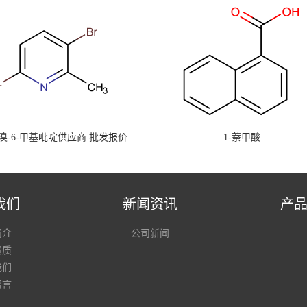
-二溴-6-甲基吡啶供应商 批发报价
1-萘甲酸
我们
新闻资讯
产
简介
公司新闻
资质
我们
留言