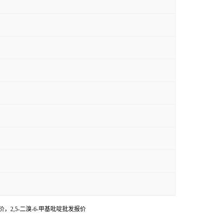
报价，2,5-二溴-6-甲基吡啶批发报价