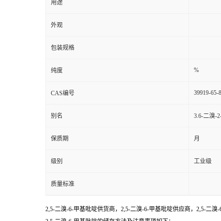
用途
外观
包装规格
%
纯度
39919-65-
CAS编号
别名
3.6-二溴-
保质期
月
级别
工业级
质量标准
2,5-二溴-6-甲基吡啶供货商，2,5-二溴-6-甲基吡啶供应商，2,5-