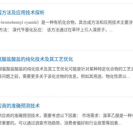
成方法及应用技术探析
-bromobenzyl cyanide）是一种有机化合物，其合成方法和应用
方法： 溴代苄基化反应： 该方法通过在苯环上引入溴原子，...
缬氨酸盐酸盐的纯化技术及其工艺优化
)异缬氨酸盐酸盐的纯化技术及其工艺优化可能是针对某种特定化合物的工
答问题之前，需要更多关于该化合物的信息，例如其用途、物化性质以...
应商的准确预测技术
供应商的准确预测技术，需要考虑以下因素： 市场需求：溴苯乙腈是一种
重要的。可以通过调查市场趋势、消费者偏好和行业政策等因素...