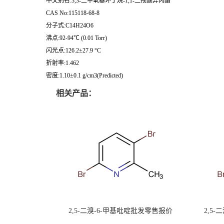
中文别名:3,3-二甲氧基环丁烷-1,1-二羧酸异丙酯
CAS No:115118-68-8
分子式:C14H24O6
沸点:92-94℃ (0.01 Torr)
闪光点:126.2±27.9 °C
折射率:1.462
密度:1.10±0.1 g/cm3(Predicted)
相关产品：
2,5-二溴-6-甲基吡啶批发零售报价
2,5