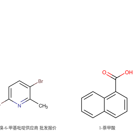
-二溴-6-甲基吡啶供应商 批发报价
1-萘甲酸