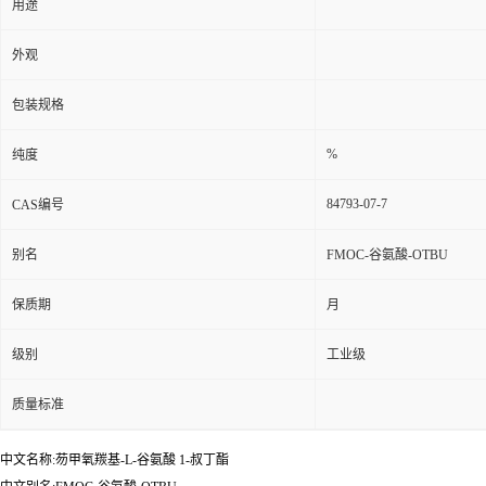
用途
外观
包装规格
%
纯度
84793-07-7
CAS编号
别名
FMOC-谷氨酸-OTBU
保质期
月
级别
工业级
质量标准
中文名称:芴甲氧羰基-L-谷氨酸 1-叔丁酯