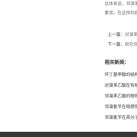
总体来说，邻溴
要求。在这样的
上一篇：
对溴
下一篇：
研究
相关新闻：
环丁基甲酸的结
对溴苯乙酸在有
邻溴苯乙酸的物
邻溴氰苄在阻燃
邻溴氰苄在高分