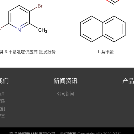
-二溴-6-甲基吡啶供应商 批发报价
1-萘甲酸
我们
新闻资讯
产
简介
公司新闻
资质
我们
留言