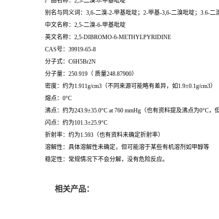
产品名称：2,5-二溴-6-甲基吡啶
别名与同义词：3,6-二溴-2-甲基吡啶；2-甲基-3,6-二溴吡啶；3.6-二
中文名称：2,5-二溴-6-甲基吡啶
英文名称：2,5-DIBROMO-6-METHYLPYRIDINE
CAS号：39919-65-8
分子式：C6H5Br2N
分子量：250.919（ 质量248.87900）
密度：约为1.911g/cm3（不同来源可能略有差异，如1.9±0.1g/cm3）
熔点：0°C
沸点：约为243.9±35.0°C at 760 mmHg（也有资料提及沸点为0
闪点：约为101.3±25.9°C
折射率：约为1.593（也有资料未确定折射率）
溶解性：具体溶解性未确定，但可能溶于某些有机溶剂如甲醇等
稳定性：常规情况下不会分解，没有危险反应。
相关产品：