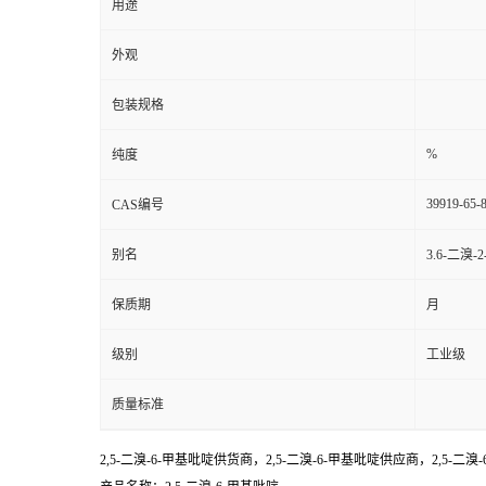
用途
外观
包装规格
%
纯度
39919-65-
CAS编号
别名
3.6-二溴-
保质期
月
级别
工业级
质量标准
2,5-二溴-6-甲基吡啶供货商，2,5-二溴-6-甲基吡啶供应商，2,5-