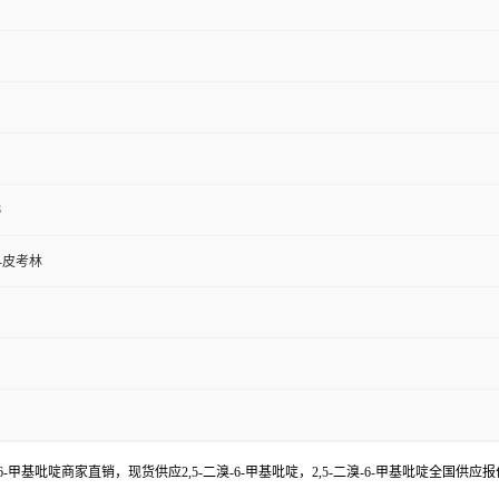
8
2-皮考林
二溴-6-甲基吡啶商家直销，现货供应2,5-二溴-6-甲基吡啶，2,5-二溴-6-甲基吡啶全国供应