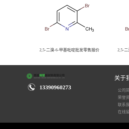
2,5-二溴-6-甲基吡啶批发零售报价
2,5
关于
13390960273
公司
荣誉
联系
在线