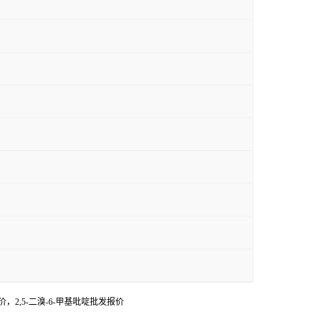
报价，2,5-二溴-6-甲基吡啶批发报价