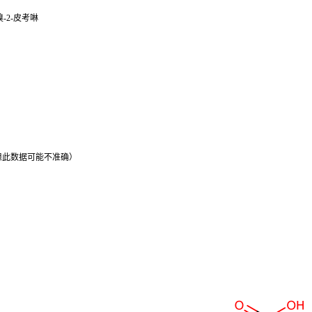
溴-2-皮考啉
°C，但此数据可能不准确）