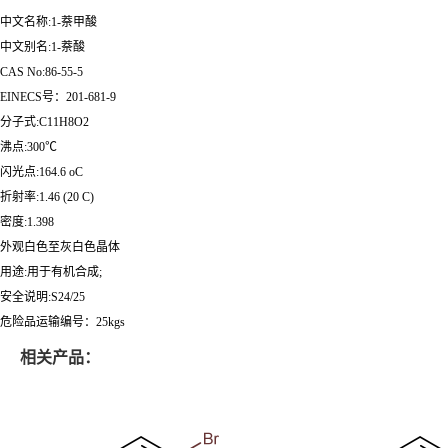
中文名称:1-萘甲酸
中文别名:1-萘酸
CAS No:86-55-5
EINECS号：201-681-9
分子式:C11H8O2
沸点:300℃
闪光点:164.6 oC
折射率:1.46 (20 C)
密度:1.398
外观白色至灰白色晶体
用途:用于有机合成;
安全说明:S24/25
危险品运输编号：25kgs
相关产品：