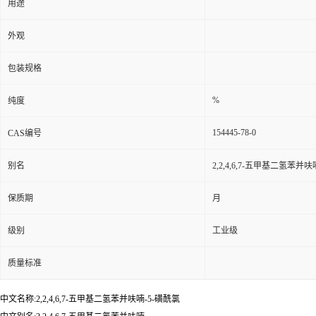
用途
外观
包装规格
%
纯度
154445-78-0
CAS编号
别名
2,2,4,6,7-五甲基二氢苯并呋
保质期
月
级别
工业级
质量标准
中文名称:2,2,4,6,7-五甲基二氢苯并呋喃-5-磺酰氯