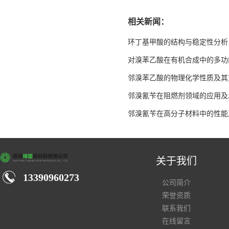
相关新闻：
环丁基甲酸的结构与稳定性分析
对溴苯乙酸在有机合成中的多功
邻溴苯乙酸的物理化学性质及其
邻溴氰苄在阻燃剂领域的应用及
邻溴氰苄在高分子材料中的性能
关于我们
13390960273
公司简介
荣誉资质
联系我们
在线留言