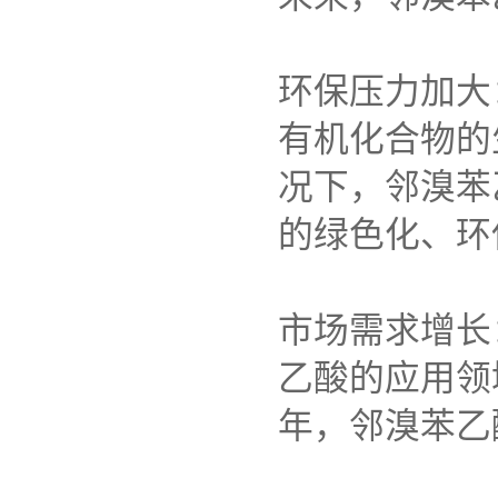
环保压力加大
有机化合物的
况下，邻溴苯
的绿色化、环
市场需求增长
乙酸的应用领
年，邻溴苯乙